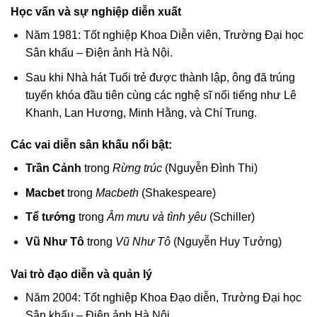
Học vấn và sự nghiệp diễn xuất
Năm 1981: Tốt nghiệp Khoa Diễn viên, Trường Đại học
Sân khấu – Điện ảnh Hà Nội.
Sau khi Nhà hát Tuổi trẻ được thành lập, ông đã trúng
tuyển khóa đầu tiên cùng các nghệ sĩ nổi tiếng như Lê
Khanh, Lan Hương, Minh Hằng, và Chí Trung.
Các vai diễn sân khấu nổi bật:
Trần Cảnh
trong
Rừng trúc
(Nguyễn Đình Thi)
Macbet
trong
Macbeth
(Shakespeare)
Tể tướng
trong
Âm mưu và tình yêu
(Schiller)
Vũ Như Tô
trong
Vũ Như Tô
(Nguyễn Huy Tưởng)
Vai trò đạo diễn và quản lý
Năm 2004: Tốt nghiệp Khoa Đạo diễn, Trường Đại học
Sân khấu – Điện ảnh Hà Nội.