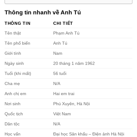
Thông tin nhanh về Anh Tú
THÔNG TIN
CHI TIẾT
Tên thật
Phạm Anh Tú
Tên phổ biến
Anh Tú
Giới tính
Nam
Ngày sinh
20 tháng 1 năm 1962
Tuổi (khi mất)
56 tuổi
Cha mẹ
N/A
Anh chị em
Hai em trai
Nơi sinh
Phú Xuyên, Hà Nội
Quốc tịch
Việt Nam
Dân tộc
N/A
Học vấn
Đại học Sân khấu – Điện ảnh Hà Nội