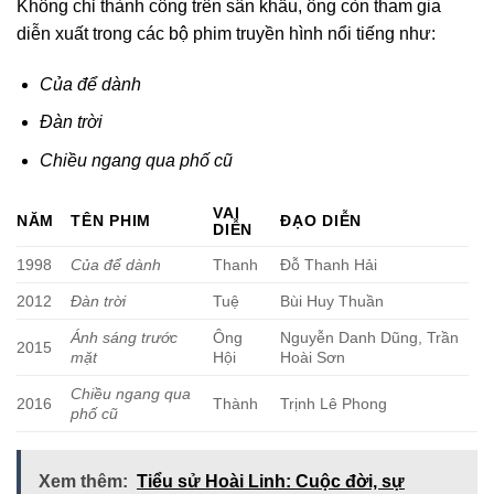
Không chỉ thành công trên sân khấu, ông còn tham gia
diễn xuất trong các bộ phim truyền hình nổi tiếng như:
Của để dành
Đàn trời
Chiều ngang qua phố cũ
VAI
NĂM
TÊN PHIM
ĐẠO DIỄN
DIỄN
1998
Của để dành
Thanh
Đỗ Thanh Hải
2012
Đàn trời
Tuệ
Bùi Huy Thuần
Ánh sáng trước
Ông
Nguyễn Danh Dũng, Trần
2015
mặt
Hội
Hoài Sơn
Chiều ngang qua
2016
Thành
Trịnh Lê Phong
phố cũ
Xem thêm:
Tiểu sử Hoài Linh: Cuộc đời, sự