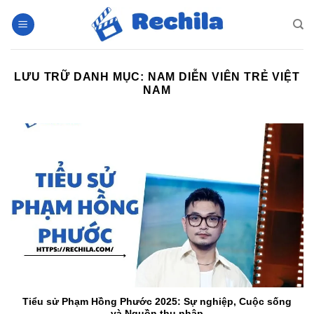
Bỏ
qua
nội
dung
LƯU TRỮ DANH MỤC:
NAM DIỄN VIÊN TRẺ VIỆT
NAM
Tiểu sử Phạm Hồng Phước 2025: Sự nghiệp, Cuộc sống
và Nguồn thu nhập