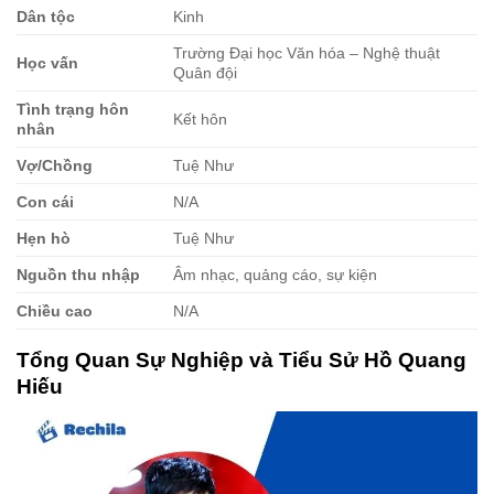
Dân tộc
Kinh
Trường Đại học Văn hóa – Nghệ thuật
Học vấn
Quân đội
Tình trạng hôn
Kết hôn
nhân
Vợ/Chồng
Tuệ Như
Con cái
N/A
Hẹn hò
Tuệ Như
Nguồn thu nhập
Âm nhạc, quảng cáo, sự kiện
Chiều cao
N/A
Tổng Quan Sự Nghiệp và Tiểu Sử Hồ Quang
Hiếu