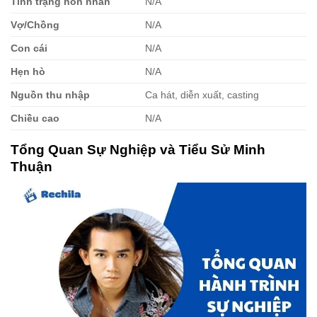
Tình trạng hôn nhân
N/A
Vợ/Chồng
N/A
Con cái
N/A
Hẹn hò
N/A
Nguồn thu nhập
Ca hát, diễn xuất, casting
Chiều cao
N/A
Tổng Quan Sự Nghiệp và Tiểu Sử Minh
Thuận