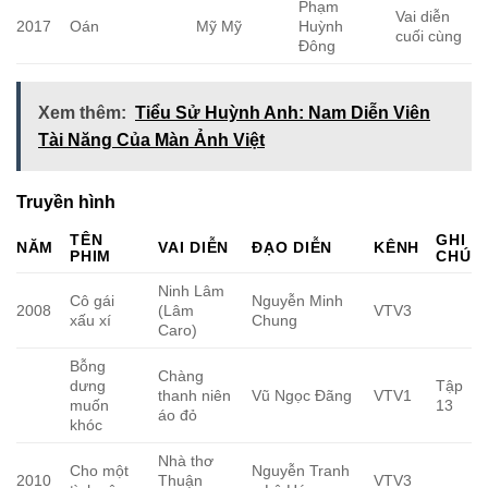
Phạm
Vai diễn
2017
Oán
Mỹ Mỹ
Huỳnh
cuối cùng
Đông
Xem thêm:
Tiểu Sử Huỳnh Anh: Nam Diễn Viên
Tài Năng Của Màn Ảnh Việt
Truyền hình
TÊN
GHI
NĂM
VAI DIỄN
ĐẠO DIỄN
KÊNH
PHIM
CHÚ
Ninh Lâm
Cô gái
Nguyễn Minh
2008
(Lâm
VTV3
xấu xí
Chung
Caro)
Bỗng
Chàng
dưng
Tập
thanh niên
Vũ Ngọc Đãng
VTV1
muốn
13
áo đỏ
khóc
Nhà thơ
Cho một
Nguyễn Tranh
2010
Thuận
VTV3