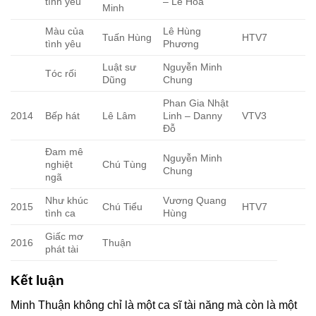
tình yêu
– Lê Hóa
Minh
Màu của
Lê Hùng
Tuấn Hùng
HTV7
tình yêu
Phương
Luật sư
Nguyễn Minh
Tóc rối
Dũng
Chung
Phan Gia Nhật
2014
Bếp hát
Lê Lâm
Linh – Danny
VTV3
Đỗ
Đam mê
Nguyễn Minh
nghiệt
Chú Tùng
Chung
ngã
Như khúc
Vương Quang
2015
Chú Tiểu
HTV7
tình ca
Hùng
Giấc mơ
2016
Thuận
phát tài
Kết luận
Minh Thuận không chỉ là một ca sĩ tài năng mà còn là một