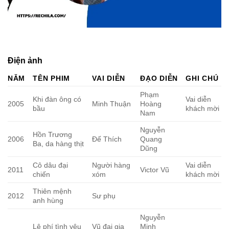
Điện ảnh
NĂM
TÊN PHIM
VAI DIỄN
ĐẠO DIỄN
GHI CHÚ
Phạm
Khi đàn ông có
Vai diễn
2005
Minh Thuận
Hoàng
bầu
khách mời
Nam
Nguyễn
Hồn Trương
2006
Đế Thích
Quang
Ba, da hàng thịt
Dũng
Cô dâu đại
Người hàng
Vai diễn
2011
Victor Vũ
chiến
xóm
khách mời
Thiên mệnh
2012
Sư phụ
anh hùng
Nguyễn
Lệ phí tình yêu
Vũ đại gia
Minh